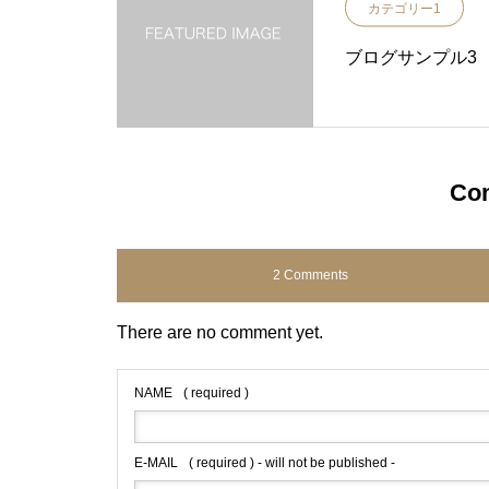
カテゴリー1
ブログサンプル3
Co
2 Comments
There are no comment yet.
NAME
( required )
E-MAIL
( required ) - will not be published -