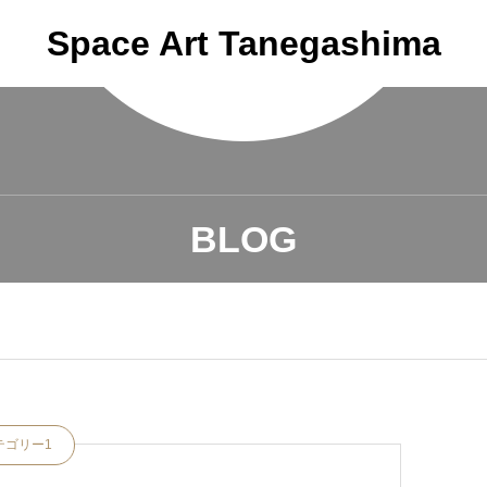
Space Art Tanegashima
BLOG
テゴリー1