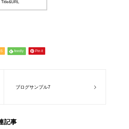
Title&URL
SS
feedly
Pin it
ブログサンプル7
連記事